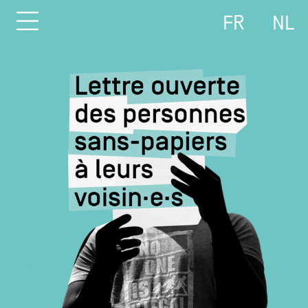
FR
NL